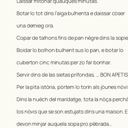
Laissar mitonar quauques minutas.
Botar lo tot dins l’aiga bulhenta e daissar còser
una demieg ora.
Copar de talhons fins de pan nègre dins la sopie
Boidar lo bolhon bulhent sus lo pan, e botar lo
cuberton cinc minutas per zo far bonhar.
Servir dins de las sietas prifondas, … BON APETIS
Per la pita istòria, pòrtem lo torin als jòunes nòvi
Dins la nuèch del maridatge, tota la nòça perch
los nòvis que se son estujats dins una maison. E
devon minjar auquela sopa pro pèbrada…