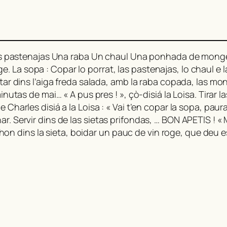
 Tres pastenajas Una raba Un chaul Una ponhada de monge
La sopa : Copar lo porrat, las pastenajas, lo chaul e la
otar dins l’aiga freda salada, amb la raba copada, las mon
inutas de mai… « A pus pres ! », çò-disiá la Loisa. Tirar 
 Charles disiá a la Loisa : « Vai t’en copar la sopa, pau
r. Servir dins de las sietas prifondas, … BON APETIS ! « M
 dins la sieta, boidar un pauc de vin roge, que deu es