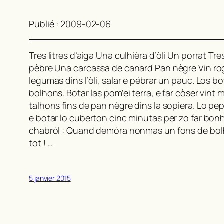
Publié : 2009-02-06
Tres litres d’aiga Una culhièra d’òli Un porrat
pèbre Una carcassa de canard Pan nègre Vin roge. 
legumas dins l’òli, salar e pébrar un pauc. Los b
bolhons. Botar las pom’ei terra, e far còser vint m
talhons fins de pan nègre dins la sopiera. Lo pepe
e botar lo cuberton cinc minutas per zo far bonha
chabròl : Quand demòra nonmas un fons de bolhon
tot ! …
5 janvier 2015