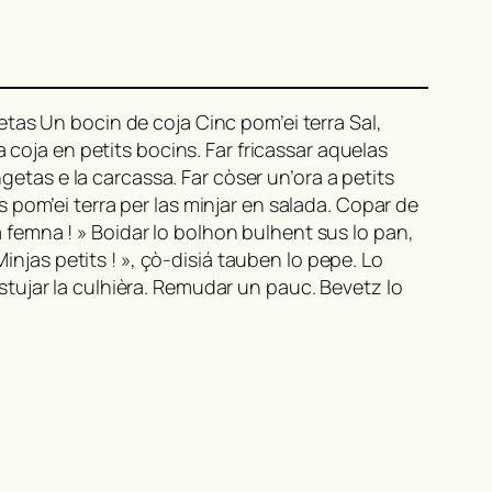
tas Un bocin de coja Cinc pom’ei terra Sal,
 coja en petits bocins. Far fricassar aquelas
getas e la carcassa. Far còser un’ora a petits
las pom’ei terra per las minjar en salada. Copar de
ra femna ! » Boidar lo bolhon bulhent sus lo pan,
injas petits ! », çò-disiá tauben lo pepe. Lo
tujar la culhièra. Remudar un pauc. Bevetz lo