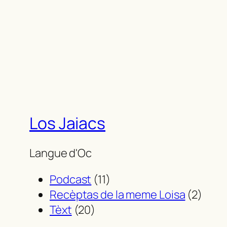
Los Jaiacs
Langue d'Oc
Podcast
(11)
Recèptas de la meme Loisa
(2)
Tèxt
(20)